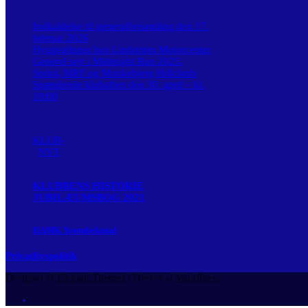
SENESTE NYT
Indkaldelse til generalforsamling den 17.
februar 2026
Hyggeaftener hos Lindstrøm Motorcenter
Generel sejr i Midtnight Run 2025.
Sprint, MRF og Munkebjerg Hillclimb
Spændende klubaften den 30. april – kl.
19:00
KLUB-
NYT
KLUBBENS HISTORIE
JUBILÆUMSBOG 2021
HAMK Youtubekanal
Privatlivspolitik
Designet af
Elegant Themes
| Drevet af
WordPress