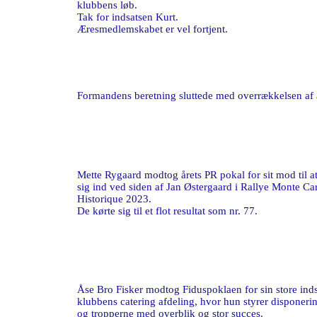
klubbens løb.
Tak for indsatsen Kurt.
Æresmedlemskabet er vel fortjent.
Formandens beretning sluttede med overrækkelsen af
Mette Rygaard modtog årets PR pokal for sit mod til at
sig ind ved siden af Jan Østergaard i Rallye Monte Ca
Historique 2023.
De kørte sig til et flot resultat som nr. 77.
Åse Bro Fisker modtog Fiduspoklaen for sin store inds
klubbens catering afdeling, hvor hun styrer disponeri
og tropperne med overblik og stor succes.