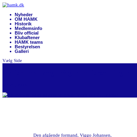
Nyheder
OM HAMK
Historik
Medlemsinfo
Bliv official
Klubaftener
HAMK teams
Bestyrelsen
Galleri
Vælg Side
Ny formand valgt på generalforsamlingen d
feb 29, 2024
Den afgående formand, Viggo Johansen,