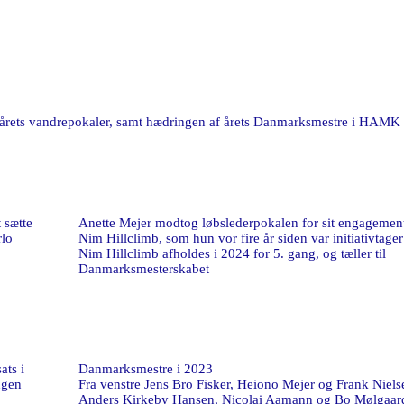
 årets vandrepokaler, samt hædringen af årets Danmarksmestre i HAMK
 sætte
Anette Mejer modtog løbslederpokalen for sit engagement
rlo
Nim Hillclimb, som hun vor fire år siden var initiativtager 
Nim Hillclimb afholdes i 2024 for 5. gang, og tæller til
Danmarksmesterskabet
ats i
Danmarksmestre i 2023
ngen
Fra venstre Jens Bro Fisker, Heiono Mejer og Frank Niels
Anders Kirkeby Hansen, Nicolai Aamann og Bo Mølgaar