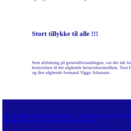
Stort tillykke til alle !!!
Som afslutning på generalforsamlingen, var der tak fr
bestyrelsen til det afgående bestyrelsesmedlem, Toni
og den afgående formand Viggo Johansen.
Del:
Tidligere
Rallye Monte Carlo Historique – HAMK har atter deltagere 
Næste
Resultaterne fra Rallye Monte Carlo Histrique