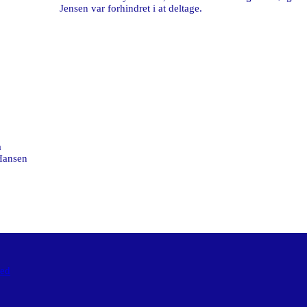
Jensen var forhindret i at deltage.
a
 Hansen
med