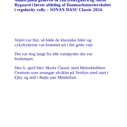
Anden plads generelt til Jan Østergaard og Mette
Rygaard i første afdeling af Danmarksmesterskabet
i regularity rally – SONAX DASU Classic 2024.
Vejret var fint, så både de klassiske biler og
cykelrytterne var kommet ud i det gode vejr.
Det var dog langt fra alle vandpytter der var
fordampet.
Den 6. april blev Skoda Classic med Motorklubben
Centrum som arrangør afviklet på Vestfyn med start i
Ejby og mål i Røjle nær Middelfart.