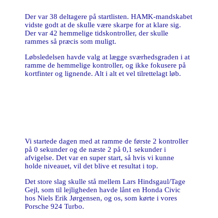
Der var 38 deltagere på startlisten. HAMK-mandskabet
vidste godt at de skulle være skarpe for at klare sig.
Der var 42 hemmelige tidskontroller, der skulle
rammes så præcis som muligt.
Løbsledelsen havde valg at lægge sværhedsgraden i at
ramme de hemmelige kontroller, og ikke fokusere på
kortfinter og lignende. Alt i alt et vel tilrettelagt løb.
Vi startede dagen med at ramme de første 2 kontroller
på 0 sekunder og de næste 2 på 0,1 sekunder i
afvigelse. Det var en super start, så hvis vi kunne
holde niveauet, vil det blive et resultat i top.
Det store slag skulle stå mellem Lars Hindsgaul/Tage
Gejl, som til lejligheden havde lånt en Honda Civic
hos Niels Erik Jørgensen, og os, som kørte i vores
Porsche 924 Turbo.