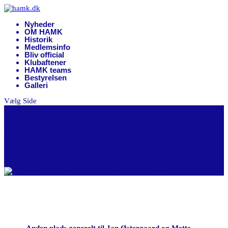
Nyheder
OM HAMK
Historik
Medlemsinfo
Bliv official
Klubaftener
HAMK teams
Bestyrelsen
Galleri
Vælg Side
Lige ved og næsten for Jan Østergaard og
Mette Rygaard
apr 8, 2024