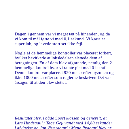
Dagen i gennem var vi meget tæt på hinanden, og da
vi kom til mål førte vi med 0,1 sekund. Vi kørte et
super løb, og lavede stort set ikke fejl.
Nogle af de hemmelige kontroller var placeret forkert,
hvilket bevirkede at løbsledelsen slettede dem af
beregningen. En af dem blev afgørende, nemlig den 2.
hemmelige kontrol hvor vi ramte plet med 0 i straf.
Denne kontrol var placeret 920 meter efter byzonen og
ikke 1000 meter efter som reglerne beskriver. Det var
årsagen til at den blev slettet.
Resultatet blev, i både Sport klassen og generelt, at
Lars Hindsgaul / Tage Gejl vandt med 14,80 sekunder
i afvigelse og Jan Østergaard / Mette Rygaard blev nr.