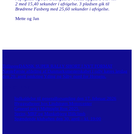
2 med 15,40 sekunder i afvigelse. 3 pladsen gik til
Brødrene Fasberg med 25,60 sekunder i afvigelse.
Mette og Jan
Del:
Tidligere
DANSK SUPER RALLY SHORT I NYT FORMAT
Næste
Første afdeling af Danmarksmesterskabet i rally køres lørdag
den 20. april omkring Yding og Såby nord for Horsens.
SENESTE NYT
Indkaldelse til generalforsamling den 17. februar 2026
Hyggeaftener hos Lindstrøm Motorcenter
Generel sejr i Midtnight Run 2025.
Sprint, MRF og Munkebjerg Hillclimb
Spændende klubaften den 30. april – kl. 19:00