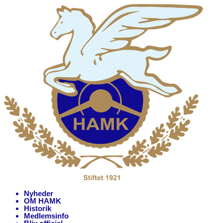
Nyheder
OM HAMK
Historik
Medlemsinfo