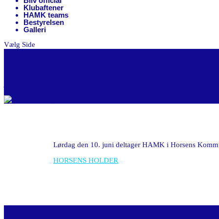
Bliv official
Klubaftener
HAMK teams
Bestyrelsen
Galleri
Vælg Side
HAMK deltager i HORSENS Holder
jun 4, 2023
Lørdag den 10. juni deltager HAMK i Horsens Kommune
HORSENS HOLDER
Del: