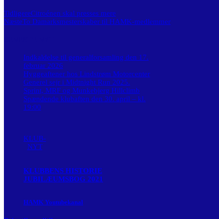
Tidligere
Citroénen skal presses mere
Næste
To Damarksmesterskaber til HAMK-medlemmer
SENESTE NYT
Indkaldelse til generalforsamling den 17.
februar 2026
Hyggeaftener hos Lindstrøm Motorcenter
Generel sejr i Midtnight Run 2025.
Sprint, MRF og Munkebjerg Hillclimb
Spændende klubaften den 30. april – kl.
19:00
KLUB-
NYT
KLUBBENS HISTORIE
JUBILÆUMSBOG 2021
HAMK Youtubekanal