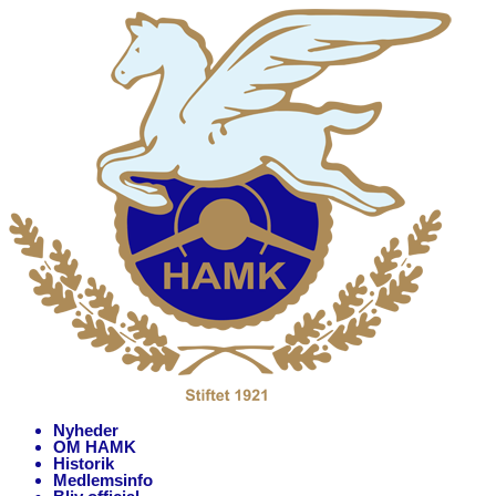
Nyheder
OM HAMK
Historik
Medlemsinfo